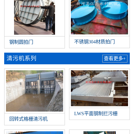
不锈钢304材质拍门
钢制圆拍门
清污机系列
查看更多+
LWS平面钢制拦污栅
回转式格栅清污机