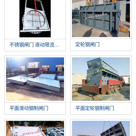
定轮钢闸门
不锈钢闸门 液动限流闸门 智能液动平板闸门 截污井设备
平面滑动钢制闸门
平面定轮钢制闸门