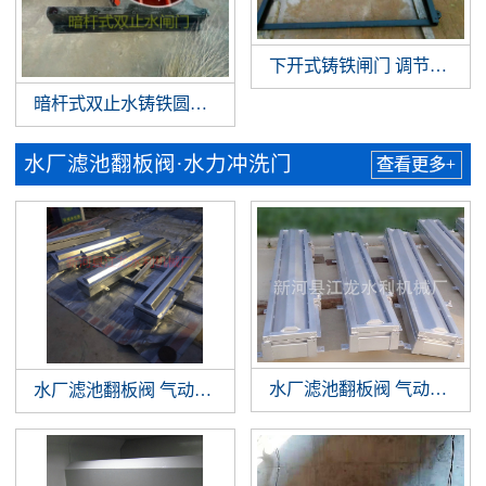
下开式铸铁闸门 调节堰门
暗杆式双止水铸铁圆闸门
水厂滤池翻板阀·水力冲洗门
查看更多+
水厂滤池翻板阀 气动翻板阀