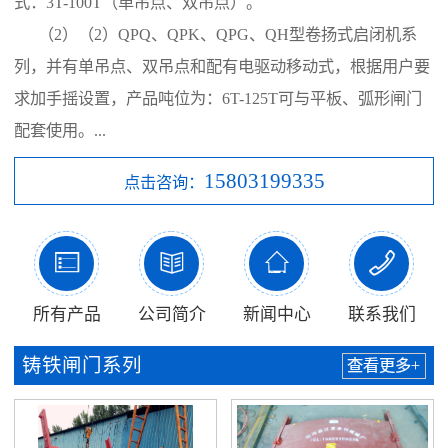
式：3T-100T（单吊点、双吊点）。
（2）（2）QPQ、QPK、QPG、QH型卷扬式启闭机系
列，并有单吊点、双吊点和配有电驱动移动式，根据用户要
求加手摇设置，产品吨位为：6T-125T可与平板、弧形闸门
配套使用。...
15803199335
点击咨询：




所有产品
公司简介
新闻中心
联系我们
铸铁闸门系列
查看更多+