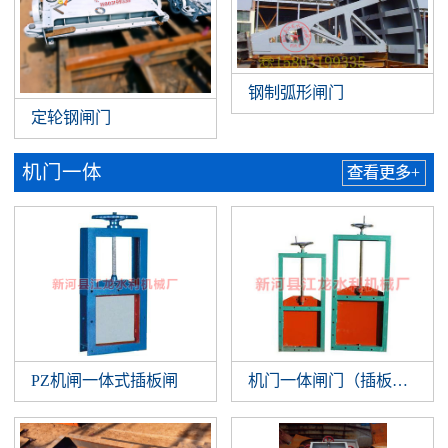
钢制弧形闸门
定轮钢闸门
机门一体
查看更多+
PZ机闸一体式插板闸
机门一体闸门（插板闸门）