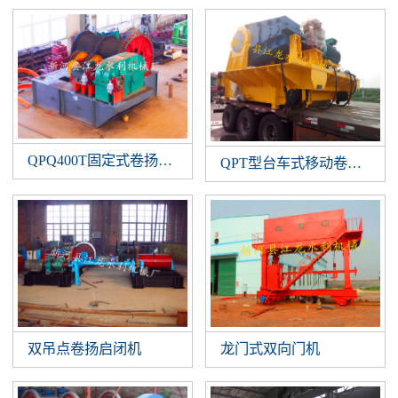
QPQ400T固定式卷扬启闭机
QPT型台车式移动卷扬启闭
双吊点卷扬启闭机
龙门式双向门机