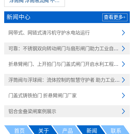
浮筒阀 浮筒限流阀 不锈钢浮筒阀 浮球阀
新闻中心
查看更多+
网带式、网链式清污机守护水电站运行

可靠：不锈钢双向转动闸门与扇形闸门助力工业自动化

折悬臂闸门、上开拍门与门盖式闸门开启水利工程新纪元

浮筒阀与浮球阀：流体控制的智慧守护者 助力工业与民生

门盖式铸铁拍门 折悬臂闸门厂家

铝合金叠梁闸案例展示

首页
关于
产品
新闻
联系