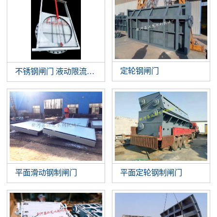
定轮钢闸门
不锈钢闸门 液动限流闸门 智能液动平板闸门 截污井设备
平面滑动钢制闸门
平面定轮钢制闸门