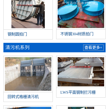
不锈钢304材质拍门
钢制圆拍门
清污机系列
查看更多+
LWS平面钢制拦污栅
回转式格栅清污机