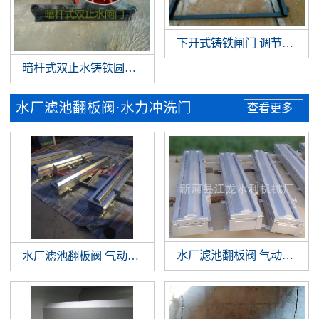
下开式铸铁闸门 调节堰门
暗杆式双止水铸铁圆闸门
水厂滤池翻板阀·水力冲洗门
查看更多+
水厂滤池翻板阀 气动翻板阀