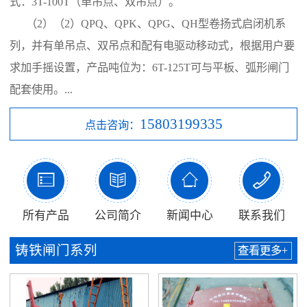
式：3T-100T（单吊点、双吊点）。
（2）（2）QPQ、QPK、QPG、QH型卷扬式启闭机系
列，并有单吊点、双吊点和配有电驱动移动式，根据用户要
求加手摇设置，产品吨位为：6T-125T可与平板、弧形闸门
配套使用。...
15803199335
点击咨询：




所有产品
公司简介
新闻中心
联系我们
铸铁闸门系列
查看更多+