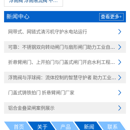
浮筒阀 浮筒限流阀 不锈钢浮筒阀 浮球阀
新闻中心
查看更多+
网带式、网链式清污机守护水电站运行

可靠：不锈钢双向转动闸门与扇形闸门助力工业自动化

折悬臂闸门、上开拍门与门盖式闸门开启水利工程新纪元

浮筒阀与浮球阀：流体控制的智慧守护者 助力工业与民生

门盖式铸铁拍门 折悬臂闸门厂家

铝合金叠梁闸案例展示

首页
关于
产品
新闻
联系