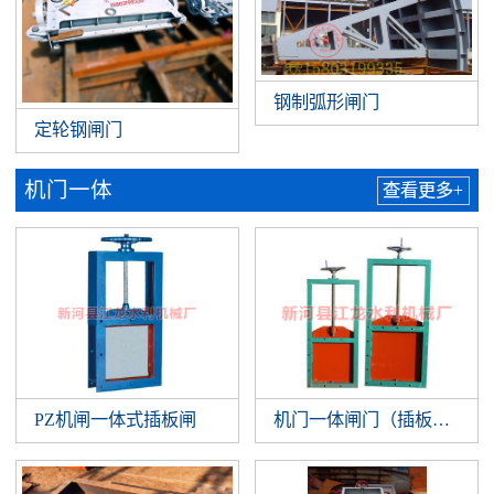
钢制弧形闸门
定轮钢闸门
机门一体
查看更多+
PZ机闸一体式插板闸
机门一体闸门（插板闸门）