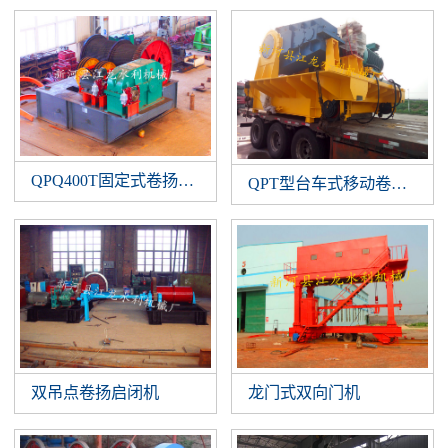
QPQ400T固定式卷扬启闭机
QPT型台车式移动卷扬启闭
双吊点卷扬启闭机
龙门式双向门机