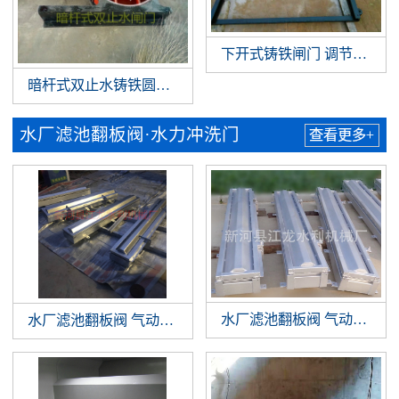
下开式铸铁闸门 调节堰门
暗杆式双止水铸铁圆闸门
水厂滤池翻板阀·水力冲洗门
查看更多+
水厂滤池翻板阀 气动翻板阀