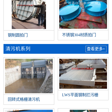
不锈钢304材质拍门
钢制圆拍门
清污机系列
查看更多+
LWS平面钢制拦污栅
回转式格栅清污机