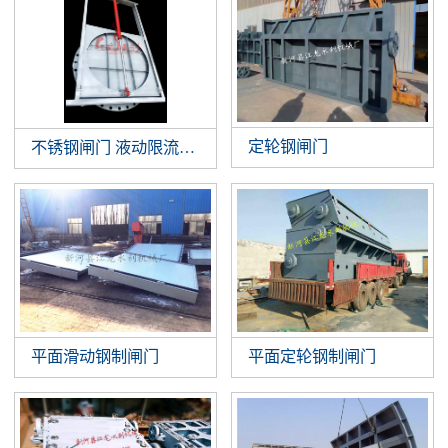
定轮钢闸门
不锈钢闸门 液动限流闸门 智能液动平板闸门 截污井设备
平面滑动钢制闸门
平面定轮钢制闸门