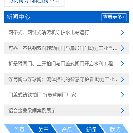
浮筒阀 浮筒限流阀 不锈钢浮筒阀 浮球阀
新闻中心
查看更多+
网带式、网链式清污机守护水电站运行

可靠：不锈钢双向转动闸门与扇形闸门助力工业自动化

折悬臂闸门、上开拍门与门盖式闸门开启水利工程新纪元

浮筒阀与浮球阀：流体控制的智慧守护者 助力工业与民生

门盖式铸铁拍门 折悬臂闸门厂家

铝合金叠梁闸案例展示

首页
关于
产品
新闻
联系