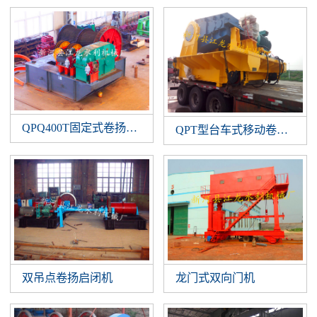
QPQ400T固定式卷扬启闭机
QPT型台车式移动卷扬启闭
双吊点卷扬启闭机
龙门式双向门机