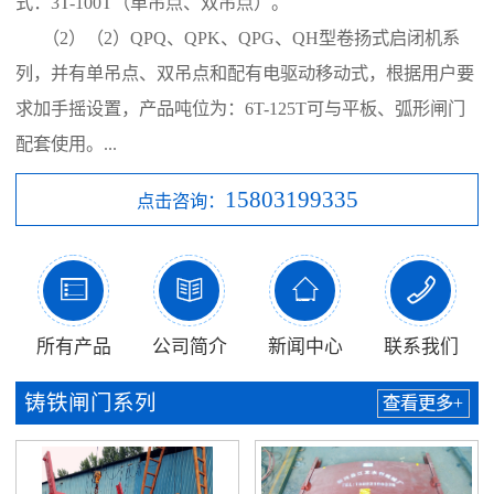
式：3T-100T（单吊点、双吊点）。
（2）（2）QPQ、QPK、QPG、QH型卷扬式启闭机系
列，并有单吊点、双吊点和配有电驱动移动式，根据用户要
求加手摇设置，产品吨位为：6T-125T可与平板、弧形闸门
配套使用。...
15803199335
点击咨询：




所有产品
公司简介
新闻中心
联系我们
铸铁闸门系列
查看更多+