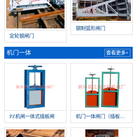
钢制弧形闸门
定轮钢闸门
机门一体
查看更多+
PZ机闸一体式插板闸
机门一体闸门（插板闸门）