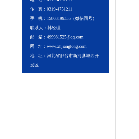
传 真：0319-4751211
手 机：15803199335（微信同号）
联系人：韩经理
邮 箱：499981525@qq.com
网 址：www.xhjianglong.com
地 址：河北省邢台市新河县城西开
发区