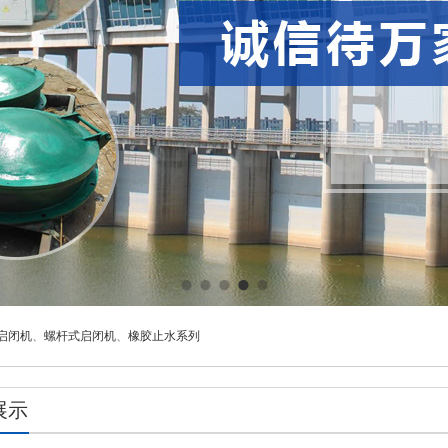
启闭机
、
螺杆式启闭机
、
橡胶止水系列
展示