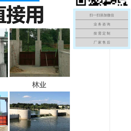
扫一扫添加微信
业 务 咨 询
按 需 定 制
厂 家 售 后