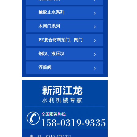
橡胶止水系列
木闸门系列
PE复合材料拍门、闸门
钢坝、液压坝
浮筒阀
电 话：0319-4751211