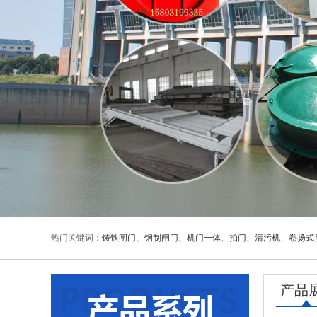
热门关键词：
铸铁闸门
、
钢制闸门
、
机门一体
、
拍门
、
清污机
、
卷扬式
产品