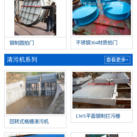
不锈钢304材质拍门
钢制圆拍门
清污机系列
查看更多+
LWS平面钢制拦污栅
回转式格栅清污机