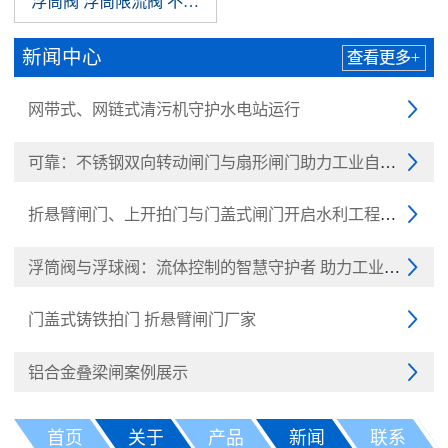
浮筒阀 浮筒限流阀 不锈钢浮筒阀 浮球阀
新闻中心
查看更多+
网带式、网链式清污机守护水电站运行

可靠：不锈钢双向转动闸门与扇形闸门助力工业自动化

折悬臂闸门、上开拍门与门盖式闸门开启水利工程新纪元

浮筒阀与浮球阀：流体控制的智慧守护者 助力工业与民生

门盖式铸铁拍门 折悬臂闸门厂家

铝合金叠梁闸案例展示

首页
关于
产品
新闻
联系