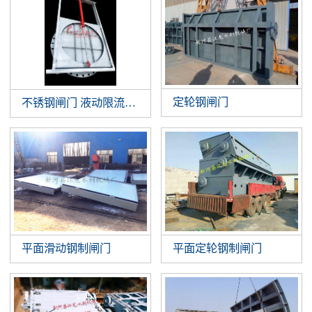
定轮钢闸门
不锈钢闸门 液动限流闸门 智能液动平板闸门 截污井设备
平面滑动钢制闸门
平面定轮钢制闸门