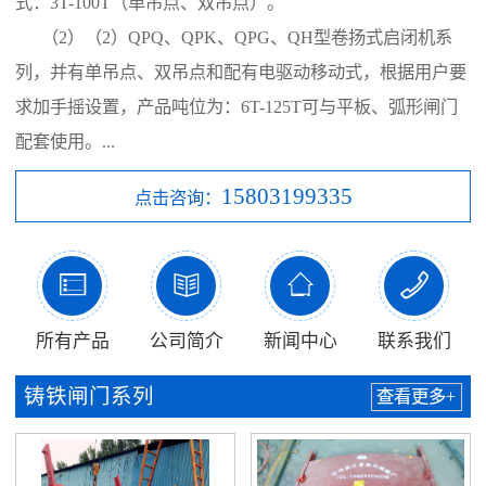
式：3T-100T（单吊点、双吊点）。
（2）（2）QPQ、QPK、QPG、QH型卷扬式启闭机系
列，并有单吊点、双吊点和配有电驱动移动式，根据用户要
求加手摇设置，产品吨位为：6T-125T可与平板、弧形闸门
配套使用。...
15803199335
点击咨询：




所有产品
公司简介
新闻中心
联系我们
铸铁闸门系列
查看更多+