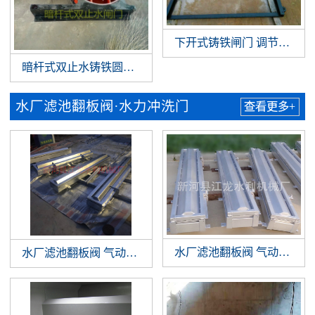
下开式铸铁闸门 调节堰门
暗杆式双止水铸铁圆闸门
水厂滤池翻板阀·水力冲洗门
查看更多+
水厂滤池翻板阀 气动翻板阀