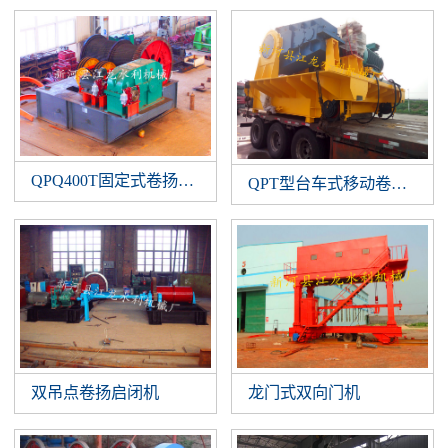
QPQ400T固定式卷扬启闭机
QPT型台车式移动卷扬启闭
双吊点卷扬启闭机
龙门式双向门机