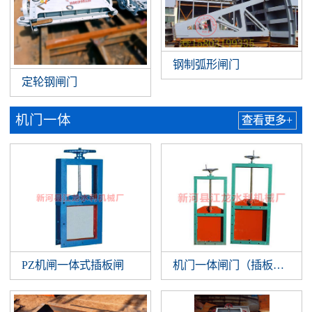
钢制弧形闸门
定轮钢闸门
机门一体
查看更多+
PZ机闸一体式插板闸
机门一体闸门（插板闸门）