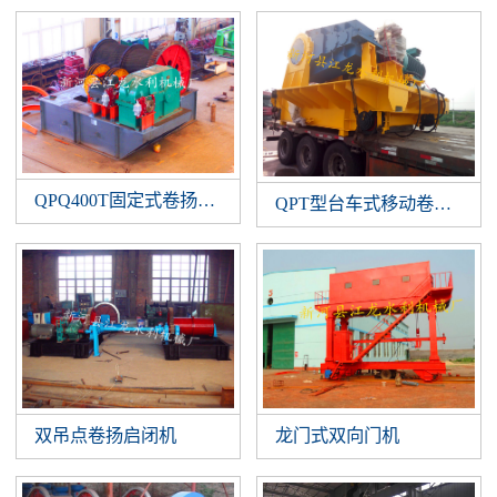
QPQ400T固定式卷扬启闭机
QPT型台车式移动卷扬启闭
双吊点卷扬启闭机
龙门式双向门机