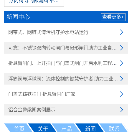
浮筒阀 浮筒限流阀 不锈钢浮筒阀 浮球阀
新闻中心
查看更多+
网带式、网链式清污机守护水电站运行

可靠：不锈钢双向转动闸门与扇形闸门助力工业自动化

折悬臂闸门、上开拍门与门盖式闸门开启水利工程新纪元

浮筒阀与浮球阀：流体控制的智慧守护者 助力工业与民生

门盖式铸铁拍门 折悬臂闸门厂家

铝合金叠梁闸案例展示

首页
关于
产品
新闻
联系