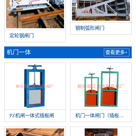
钢制弧形闸门
定轮钢闸门
机门一体
查看更多+
PZ机闸一体式插板闸
机门一体闸门（插板闸门）