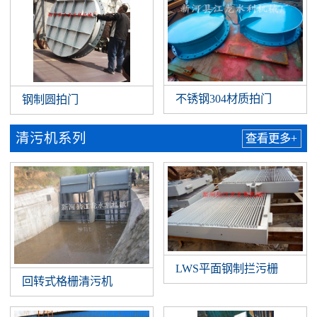
不锈钢304材质拍门
钢制圆拍门
清污机系列
查看更多+
LWS平面钢制拦污栅
回转式格栅清污机