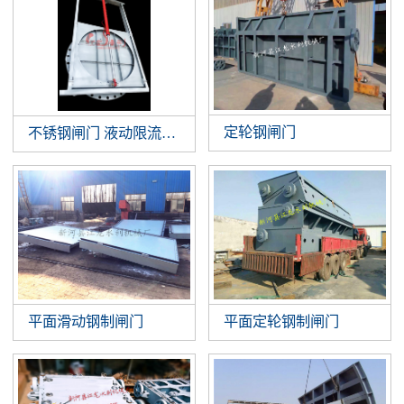
定轮钢闸门
不锈钢闸门 液动限流闸门 智能液动平板闸门 截污井设备
平面滑动钢制闸门
平面定轮钢制闸门