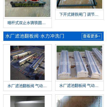
下开式铸铁闸门 调节堰门
暗杆式双止水铸铁圆闸门
水厂滤池翻板阀·水力冲洗门
查看更多+
水厂滤池翻板阀 气动翻板阀