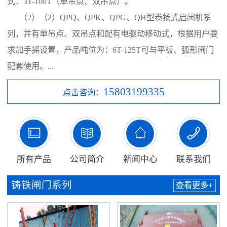
式：3T-100T（单吊点、双吊点）。
（2）（2）QPQ、QPK、QPG、QH型卷扬式启闭机系
列，并有单吊点、双吊点和配有电驱动移动式，根据用户要
求加手摇设置，产品吨位为：6T-125T可与平板、弧形闸门
配套使用。...
15803199335
点击咨询：




所有产品
公司简介
新闻中心
联系我们
铸铁闸门系列
查看更多+