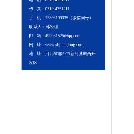
传 真：0319-4751211
手 机：15803199335（微信同号）
联系人：韩经理
邮 箱：499981525@qq.com
网 址：www.xhjianglong.com
地 址：河北省邢台市新河县城西开
发区