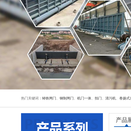
热门关键词：
铸铁闸门
、
钢制闸门
、
机门一体
、
拍门
、
清污机
、
卷扬式
产品