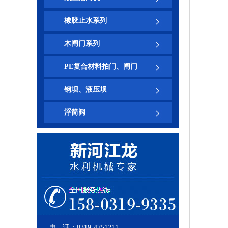
橡胶止水系列
木闸门系列
PE复合材料拍门、闸门
钢坝、液压坝
浮筒阀
电 话：0319-4751211