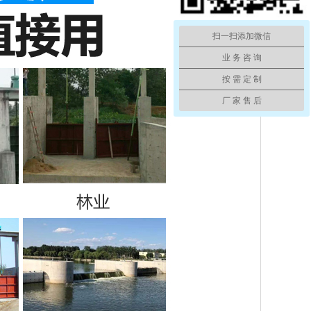
扫一扫添加微信
业 务 咨 询
按 需 定 制
厂 家 售 后