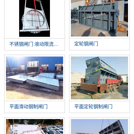
定轮钢闸门
不锈钢闸门 液动限流闸门 智能液动平板闸门 截污井设备
平面滑动钢制闸门
平面定轮钢制闸门