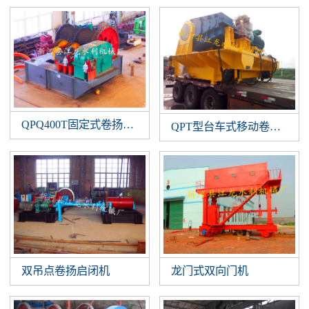
QPQ400T固定式卷扬启闭机
QPT型台车式移动卷扬启闭
双吊点卷扬启闭机
龙门式双向门机