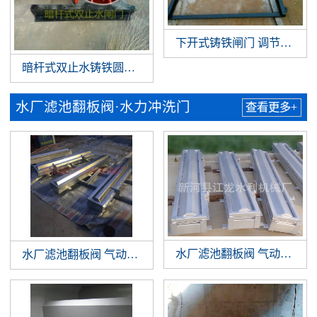
下开式铸铁闸门 调节堰门
暗杆式双止水铸铁圆闸门
水厂滤池翻板阀·水力冲洗门
查看更多+
水厂滤池翻板阀 气动翻板阀