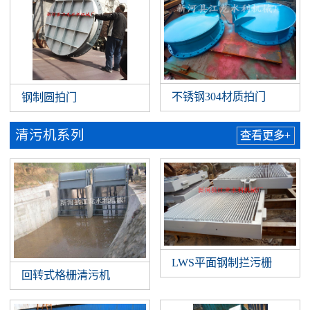
不锈钢304材质拍门
钢制圆拍门
清污机系列
查看更多+
LWS平面钢制拦污栅
回转式格栅清污机