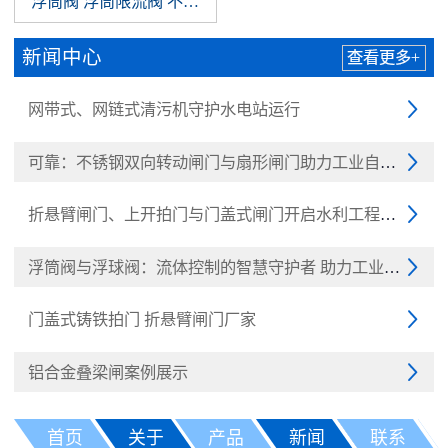
浮筒阀 浮筒限流阀 不锈钢浮筒阀 浮球阀
新闻中心
查看更多+
网带式、网链式清污机守护水电站运行

可靠：不锈钢双向转动闸门与扇形闸门助力工业自动化

折悬臂闸门、上开拍门与门盖式闸门开启水利工程新纪元

浮筒阀与浮球阀：流体控制的智慧守护者 助力工业与民生

门盖式铸铁拍门 折悬臂闸门厂家

铝合金叠梁闸案例展示

首页
关于
产品
新闻
联系