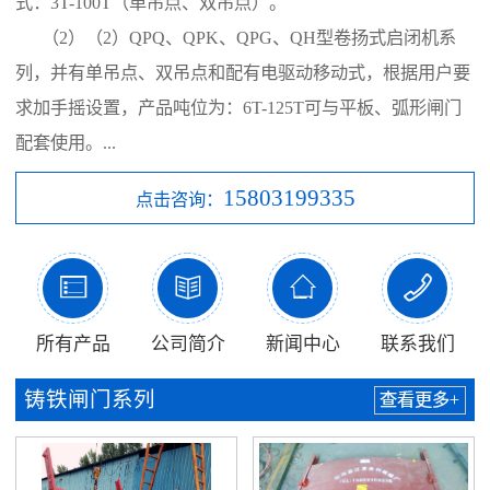
式：3T-100T（单吊点、双吊点）。
（2）（2）QPQ、QPK、QPG、QH型卷扬式启闭机系
列，并有单吊点、双吊点和配有电驱动移动式，根据用户要
求加手摇设置，产品吨位为：6T-125T可与平板、弧形闸门
配套使用。...
15803199335
点击咨询：




所有产品
公司简介
新闻中心
联系我们
铸铁闸门系列
查看更多+