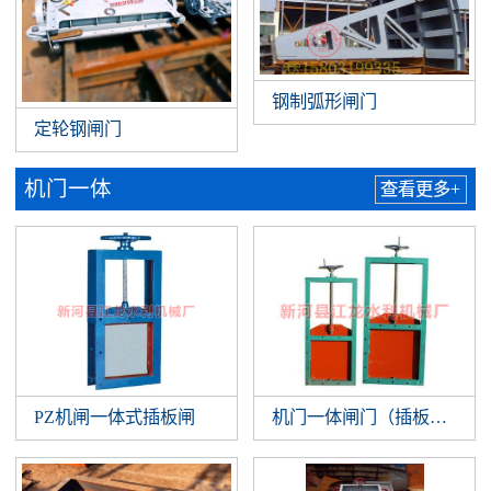
钢制弧形闸门
定轮钢闸门
机门一体
查看更多+
PZ机闸一体式插板闸
机门一体闸门（插板闸门）