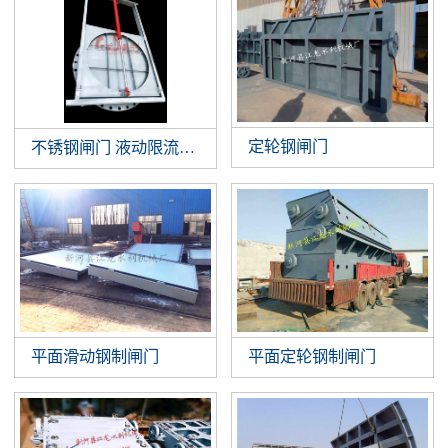
定轮钢闸门
不锈钢闸门 液动限流闸门 智能液动平板闸门 截污井设备
平面滑动钢制闸门
平面定轮钢制闸门