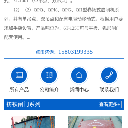
式：3T-100T（单吊点、双吊点）。
（2）（2）QPQ、QPK、QPG、QH型卷扬式启闭机系
列，并有单吊点、双吊点和配有电驱动移动式，根据用户要
求加手摇设置，产品吨位为：6T-125T可与平板、弧形闸门
配套使用。...
15803199335
点击咨询：




所有产品
公司简介
新闻中心
联系我们
铸铁闸门系列
查看更多+