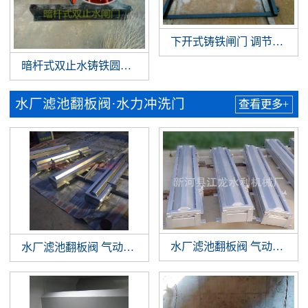
下开式铸铁闸门 调节堰门
暗杆式双止水铸铁圆闸门
水厂滤池翻板阀·水力冲洗门
查看更多+
水厂滤池翻板阀 气动翻板阀