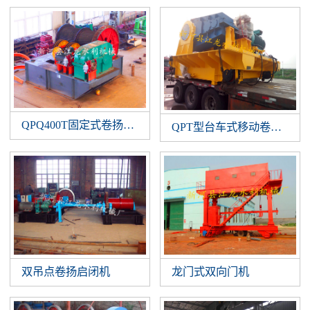
QPQ400T固定式卷扬启闭机
QPT型台车式移动卷扬启闭
双吊点卷扬启闭机
龙门式双向门机