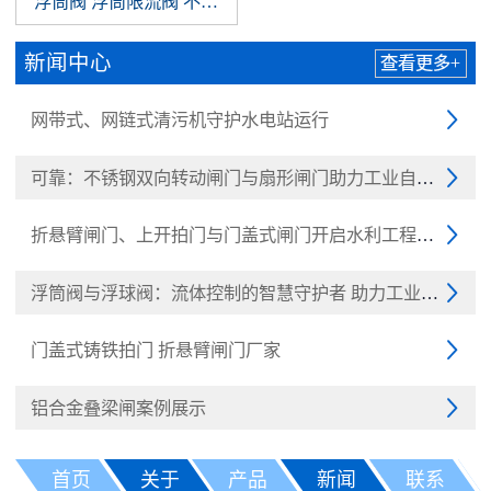
浮筒阀 浮筒限流阀 不锈钢浮筒阀 浮球阀
新闻中心
查看更多+
网带式、网链式清污机守护水电站运行

可靠：不锈钢双向转动闸门与扇形闸门助力工业自动化

折悬臂闸门、上开拍门与门盖式闸门开启水利工程新纪元

浮筒阀与浮球阀：流体控制的智慧守护者 助力工业与民生

门盖式铸铁拍门 折悬臂闸门厂家

铝合金叠梁闸案例展示

首页
关于
产品
新闻
联系