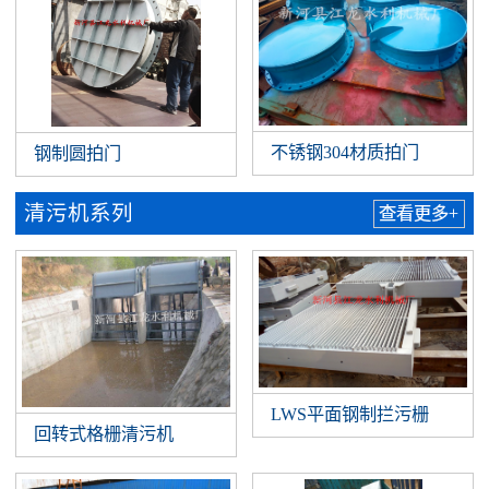
不锈钢304材质拍门
钢制圆拍门
清污机系列
查看更多+
LWS平面钢制拦污栅
回转式格栅清污机