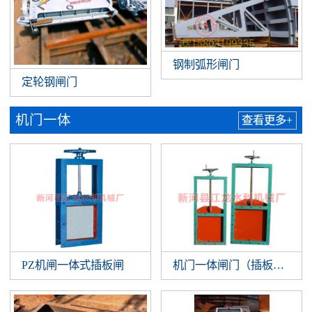
钢制弧形闸门
定轮钢闸门
机门一体
查看更多+
PZ机闸一体式插板闸
机门一体闸门（插板闸门）